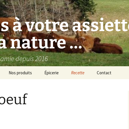
s à votre assiett
a nature …
namie depuis 2016
Nos produits
Épicerie
Recette
Contact
Abats de boeuf
oeuf
Abats de veau
Boeuf
Veau