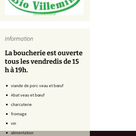
Information
La boucherie est ouverte
tous les vendredis de 15
h à 19h.
viande de porc veau et bœuf
Abat veau et bœuf
charcuterie
fromage
vin
alimentation