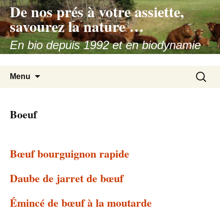
De nos prés à votre assiette,
Aller
au
savourez la nature …
contenu
En bio depuis 1992 et en biodynamie
depuis 2016
Recherc
Menu
Boeuf
Bœuf bourguignon rapide
Daube de jarret de bœuf
Émincé de bœuf à la moutarde